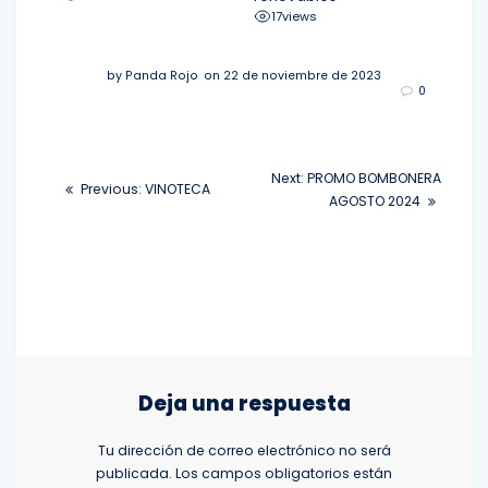
17
views
by
Panda Rojo
on 22 de noviembre de 2023
0
Navegación
Next
Next:
PROMO BOMBONERA
Previous
Previous:
VINOTECA
de
post:
AGOSTO 2024
post:
entradas
Deja una respuesta
Tu dirección de correo electrónico no será
publicada.
Los campos obligatorios están