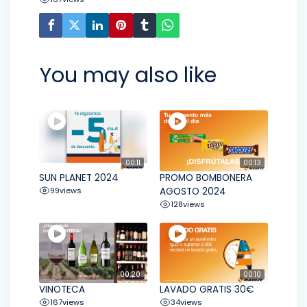
You may also like
00:11
00:13
SUN PLANET 2024
PROMO BOMBONERA
99
views
AGOSTO 2024
128
views
00:20
00:10
VINOTECA
LAVADO GRATIS 30€
167
views
34
views