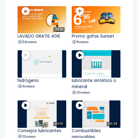
00:10
LAVADO GRATIS 40€
Promo gafas Sunset
56
views
8
views
hidrógeno
lubricante sintético o
6
views
mineral
10
views
00:51
00:28
Consejos lubricantes
Combustibles
13
views
renovables