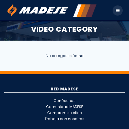
Skip
to
content
VIDEO CATEGORY
No categories found
RED MADESE
Conócenos
Comunidad MADESE
Compromiso ético
Trabaja con nosotros