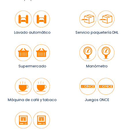
Lavado automático
Servicio paquetería DHL
Supermercado
Manómetro
Máquina de café y tabaco
Juegos ONCE