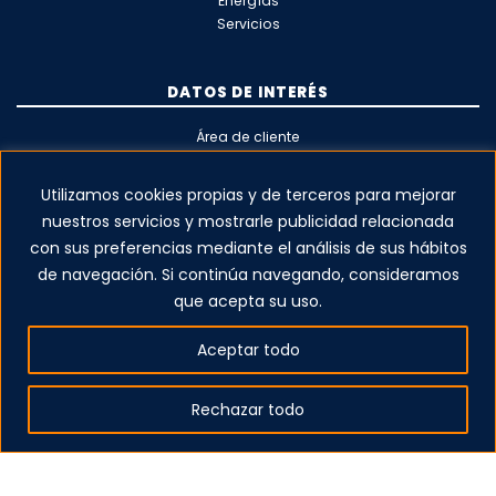
Energías
Servicios
DATOS DE INTERÉS
Área de cliente
Aviso legal
Política de privacidad
Utilizamos cookies propias y de terceros para mejorar
Política de cookies
nuestros servicios y mostrarle publicidad relacionada
con sus preferencias mediante el análisis de sus hábitos
de navegación. Si continúa navegando, consideramos
que acepta su uso.
Aceptar todo
Rechazar todo
Av. Pintor Joaquín Sorolla 74
29017 Málaga
madese@madese.com
952 208 000